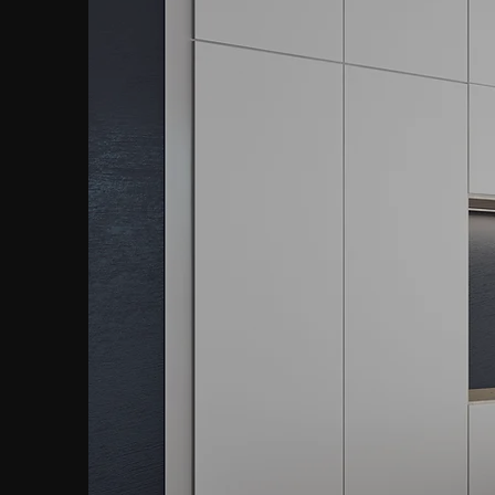
INM
CO